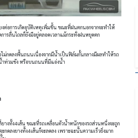
ยงต่อการเกิดอุบัติเหตุเพิ่มขึ้น ขณะที่ฝนตกนอกจากจะทำให้
ดการลื่นไถลก็ยังมีอยู่ตลอดเวลาแม้กระทั่งฝนหยุดตก
ม่กดลงพื้นถนนเนื่องจากมีน้ำเป็นฟิล์มกั้นกลางมีผลทำให้รถ
น้ำท่วมขัง หรือบนถนนที่มีแอ่งน้ำ
ำ
ยางทั้ง4เส้น ขณะที่รถเคลื่อนตัวน้ำหนักของรถส่วนหนึ่งจะถูก
่จะกดลงยางทั้ง4เส้นก็จะลดลง เพราะฉะนั้นความเร็วยิ่งมาก