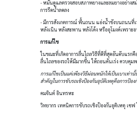
- หมั่นดูแลตรวจสอบสภาพยางและลมยางอย่างสม่
การรีดน้ำลดลง
- มีการสังเกตการณ์ พื้นถนน แอ่งน้ำขังบนถนนที
หลังเนิน หลังสะพาน หลังโค้ง หรืออุโมงค์เพราะ
การแก้ไข
ในขณะที่เกิดอาการลื่นไถลวิธีที่ดีที่สุดอันดับ
ลื่นไถลของรถให้มีมากขึ้น ให้ถอนคันเร่ง ควบคุมพ
การแก้ไขเป็นแค่เพียงวิธีผ่อนหนักให้เป็นเบาเท่านั้น
สำคัญในการขับรถเชิงป้องกันอุบัติเหตุคือการป้องกัน
คมจินต์ อินทรหะ
วิทยากร เทคนิคการขับรถเชิงป้องกันอุติเหตุ เซฟ 