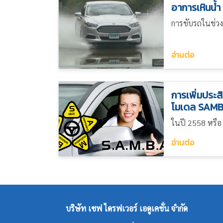
อาการเหินน้
การขับรถในช่วงห
อ่านต่อ
การเพิ่มประ
โมเดล SAM
ในปี 2558 หรือ 
อ่านต่อ
บริษัท เซฟ ไดรฟเวอร์ เอดูเคชั่น จำกัด