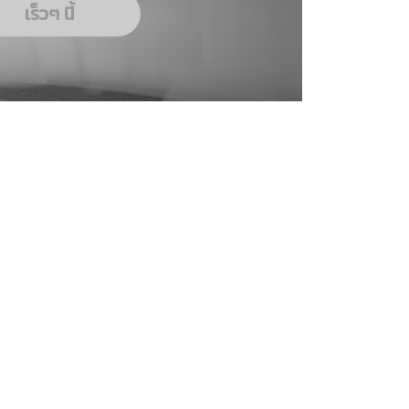
เร็วๆ นี้